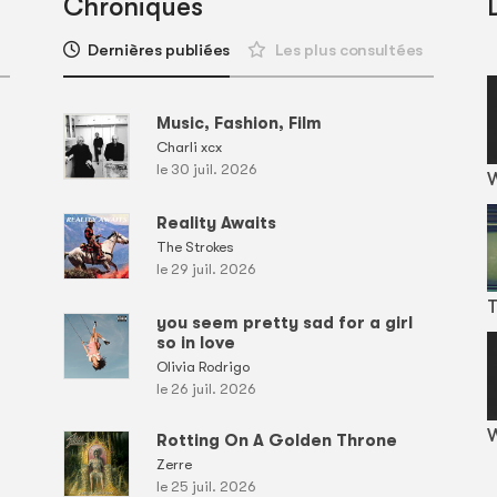
Chroniques
Dernières publiées
Les plus consultées
Music, Fashion, Film
Charli xcx
le 30 juil. 2026
Reality Awaits
The Strokes
le 29 juil. 2026
T
you seem pretty sad for a girl
so in love
Olivia Rodrigo
le 26 juil. 2026
W
Rotting On A Golden Throne
Zerre
le 25 juil. 2026