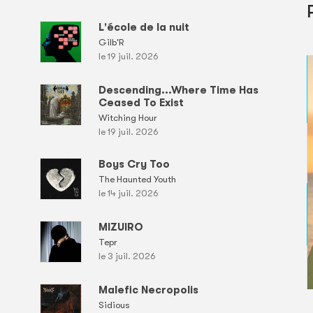
L'école de la nuit
Gilb'R
le 19 juil. 2026
Descending...Where Time Has
Ceased To Exist
Witching Hour
le 19 juil. 2026
Boys Cry Too
The Haunted Youth
le 14 juil. 2026
MIZUIRO
Tepr
le 3 juil. 2026
Malefic Necropolis
Sidious