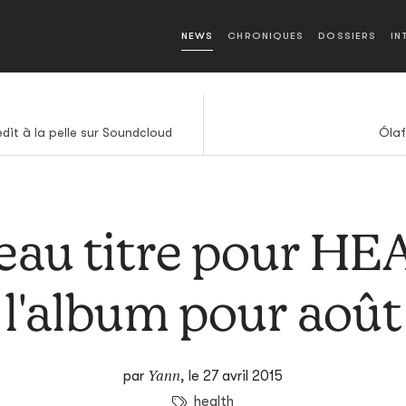
NEWS
CHRONIQUES
DOSSIERS
IN
dit à la pelle sur Soundcloud
Ólaf
au titre pour H
l'album pour août
Yann
par
,
le 27 avril 2015
health