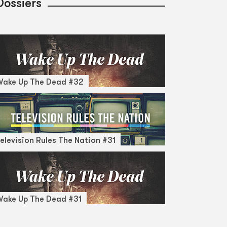
Dossiers
Wake Up The Dead #32
elevision Rules The Nation #31
ake Up The Dead #31