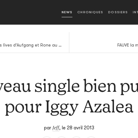
NEWS
CHRONIQUES
DOSSIERS
IN
Arte Live Web retransmet les lives d'Aufgang et Rone au Printemps de Bourges
FAUVE la 
eau single bien p
pour Iggy Azalea
Jeff
par
,
le 28 avril 2013