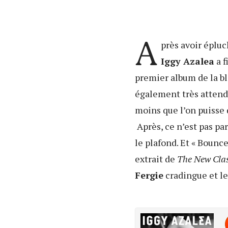
A
près avoir épluc
Iggy Azalea
a f
premier album de la blo
également très atten
moins que l’on puisse d
Après, ce n’est pas pa
le plafond. Et « Bounce
extrait de
The New Clas
Fergie
cradingue et le