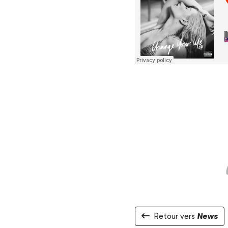
Retour vers
News