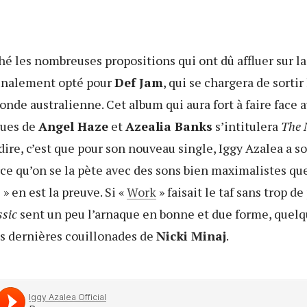
hé les nombreuses propositions qui ont dû affluer sur l
inalement opté pour
Def Jam
, qui se chargera de sortir
nde australienne. Cet album qui aura fort à faire face a
dues de
Angel Haze
et
Azealia Banks
s’intitulera
The 
ire, c’est que pour son nouveau single, Iggy Azalea a sort
rce qu’on se la pète avec des sons bien maximalistes qu
 » en est la preuve. Si «
Work
» faisait le taf sans trop d
sic
sent un peu l’arnaque en bonne et due forme, quelq
s dernières couillonades de
Nicki Minaj
.