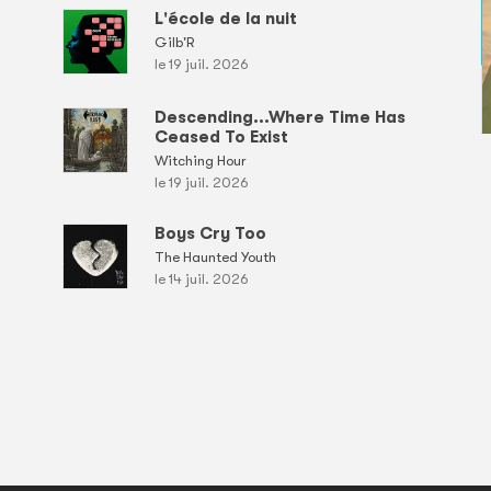
L'école de la nuit
Gilb'R
le 19 juil. 2026
Descending...Where Time Has
Ceased To Exist
Witching Hour
le 19 juil. 2026
Boys Cry Too
The Haunted Youth
le 14 juil. 2026