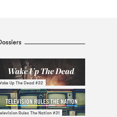
Dossiers
Wake Up The Dead #32
elevision Rules The Nation #31