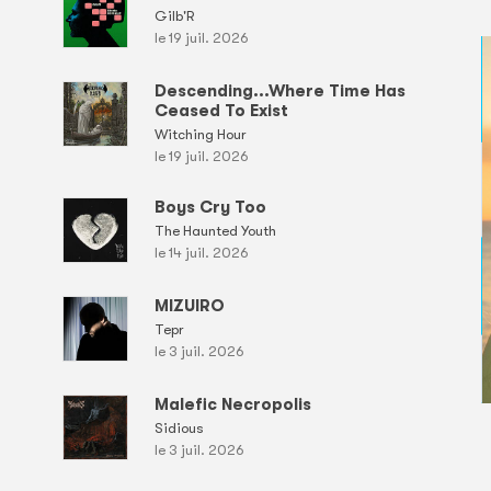
Gilb'R
le 19 juil. 2026
Descending...Where Time Has
Ceased To Exist
Witching Hour
le 19 juil. 2026
Boys Cry Too
The Haunted Youth
le 14 juil. 2026
MIZUIRO
Tepr
le 3 juil. 2026
Malefic Necropolis
Sidious
le 3 juil. 2026