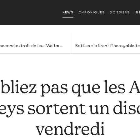
NEWS
CHRONIQUES
DOSSIERS
IN
Les Viagra Boys sortent un second extrait de leur Welfare Jazz
bliez pas que les A
ys sortent un dis
vendredi