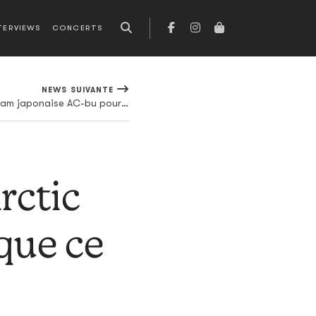
TERVIEWS
CONCERTS
NEWS SUIVANTE
Battles s'offrent l'incroyable team japonaise AC-bu pour leur dernier clip
rctic
que ce