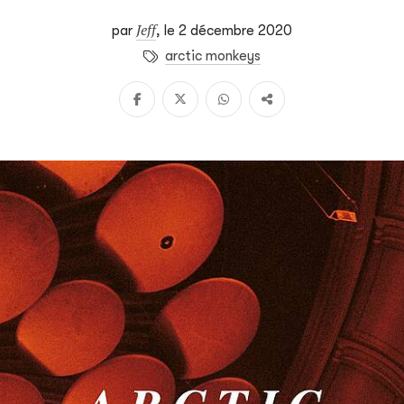
Jeff
par
,
le 2 décembre 2020
arctic monkeys