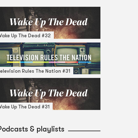
Wake Up The Dead #32
elevision Rules The Nation #31
ake Up The Dead #31
Podcasts & playlists