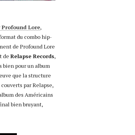
r
Profound Lore
,
 format du combo hip-
rement de Profound Lore
nt de
Relapse Records
,
s bien pour un album
preuve que la structure
 couverts par Relapse,
l album des Américains
final bien bruyant,