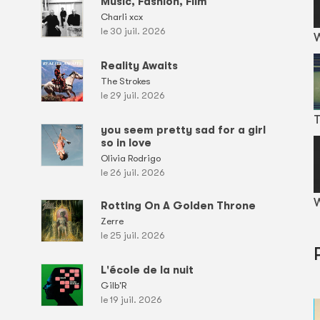
Music, Fashion, Film
Charli xcx
le 30 juil. 2026
Reality Awaits
The Strokes
le 29 juil. 2026
T
you seem pretty sad for a girl
so in love
Olivia Rodrigo
le 26 juil. 2026
W
Rotting On A Golden Throne
Zerre
le 25 juil. 2026
L'école de la nuit
Gilb'R
le 19 juil. 2026