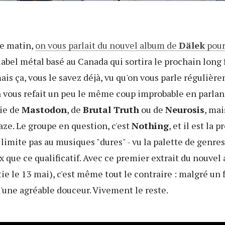
ce matin,
on vous parlait du nouvel album de
D
älek
pou
label métal basé au Canada qui sortira le prochain long
mais ça, vous le savez déjà, vu qu'on vous parle réguliè
on vous refait un peu le même coup improbable en parla
tie de
Mastodon
, de
Brutal Truth
ou de
Neurosis
, mai
aze. Le groupe en question, c'est
Nothing
, et il est la 
limite pas au musiques "dures" - vu la palette de genres
x que ce qualificatif. Avec ce premier extrait du nouve
rtie le 13 mai), c'est même tout le contraire : malgré un 
d'une agréable douceur. Vivement le reste.