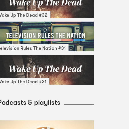
Wake Up The Dead #32
elevision Rules The Nation #31
ake Up The Dead #31
Podcasts & playlists