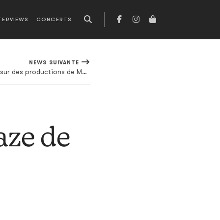
TERVIEWS
CONCERTS
NEWS SUIVANTE
Si Notorious B.I.G. avait rappé sur des productions de Metro Boomin, ça aurait ressemblé à ça
aze de