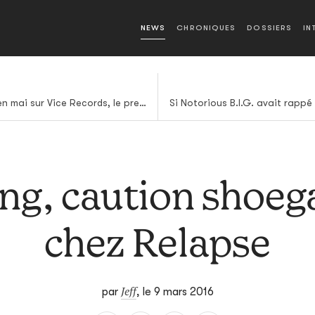
NEWS
CHRONIQUES
DOSSIERS
IN
Head Wound City : l'album en mai sur Vice Records, le premier extrait clippé
ng, caution shoeg
chez Relapse
Jeff
par
,
le 9 mars 2016