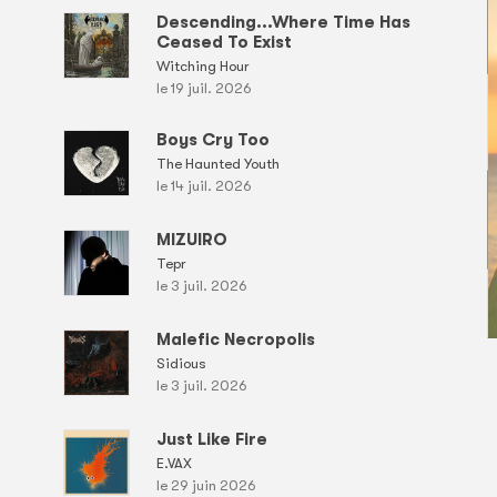
Descending...Where Time Has
Ceased To Exist
Witching Hour
le 19 juil. 2026
Boys Cry Too
The Haunted Youth
le 14 juil. 2026
MIZUIRO
Tepr
le 3 juil. 2026
Malefic Necropolis
Sidious
le 3 juil. 2026
Just Like Fire
E.VAX
le 29 juin 2026