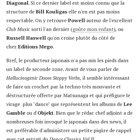
Diagonal
. Si ce dernier label est moins connu que la
structure de
Bill Kouligas
elle n'en est pas moins
respectable. On y retrouve
Powell
auteur de l'excellent
Club Music
sorti l'an dernier (
goûte mon enfant
), ou
Russell Haswell
qu'on croise plutôt du côté de
chez
Editions Mego
.
Bref, le producteur japonais n'a pas mis les pieds dans
un label de seconde zone. Avant de vous parler de
Hallucinogenic Doom Steppy Verbs,
il semble intéressant
de faire un crochet par la techno très mouvante et
déstructurée offerte par Matsunaga et qui préfigure le
virage plus "dance" que représentent les albums de
Lee
Gamble
ou d'
Objekt
. Bien que le rédac chef adjoint a de
nombreuses fois invoqué le japonais dans des news, il
est préférable d'administrer un petite piqûre de rappel
avec cet extrait du
Dance Classics Vol II
.