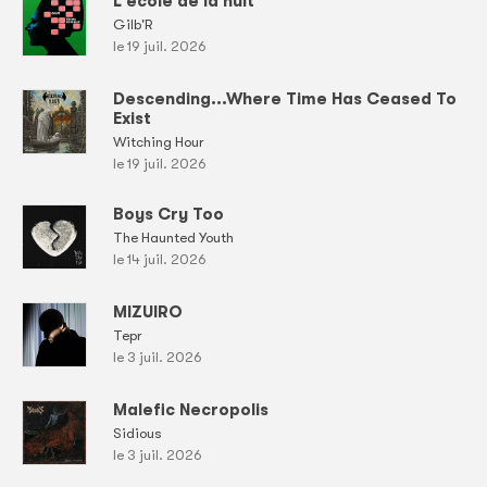
L'école de la nuit
Gilb'R
le 19 juil. 2026
Descending...Where Time Has Ceased To
Exist
Witching Hour
le 19 juil. 2026
Boys Cry Too
The Haunted Youth
le 14 juil. 2026
MIZUIRO
Tepr
le 3 juil. 2026
Malefic Necropolis
Sidious
le 3 juil. 2026