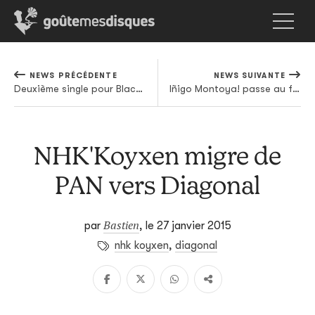
NEWS PRÉCÉDENTE
NEWS SUIVANTE
Deuxième single pour Black Yaya
Iñigo Montoya! passe au français avec Nuit Blanche
NHK'Koyxen migre de
PAN vers Diagonal
Bastien
par
,
le 27 janvier 2015
nhk koyxen
,
diagonal