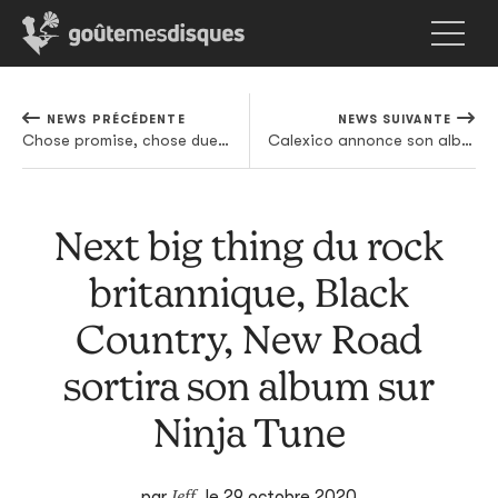
NEWS PRÉCÉDENTE
NEWS SUIVANTE
Chose promise, chose due : Autechre a sorti son second disque de 2020
Calexico annonce son album de Noël
Next big thing du rock
britannique, Black
Country, New Road
sortira son album sur
Ninja Tune
Jeff
par
,
le 29 octobre 2020