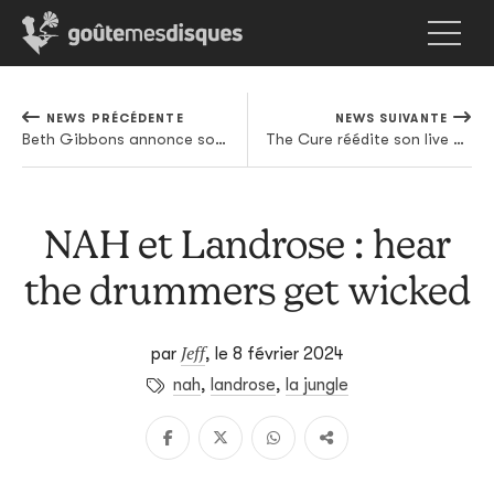
NEWS PRÉCÉDENTE
NEWS SUIVANTE
Beth Gibbons annonce son album solo et la tournée qui va avec
The Cure réédite son live à Paris
NAH et Landrose : hear
the drummers get wicked
Jeff
par
,
le 8 février 2024
nah
,
landrose
,
la jungle