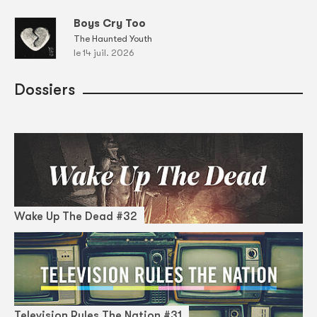
Boys Cry Too
The Haunted Youth
le 14 juil. 2026
Dossiers
Wake Up The Dead #32
Television Rules The Nation #31