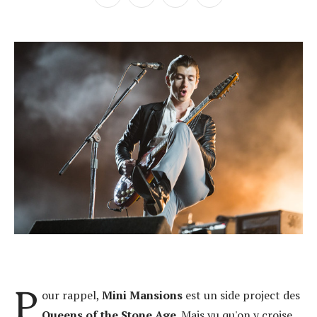
P
our rappel,
Mini Mansions
est un side project des
Queens of the Stone Age
. Mais vu qu'on y croise