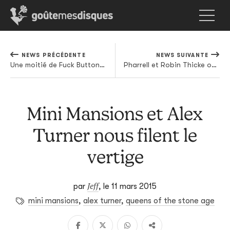
NEWS PRÉCÉDENTE
NEWS SUIVANTE
Une moitié de Fuck Buttons nous a pondu un EP sur Game Boy
Pharrell et Robin Thicke ont bien copié Marvin Gaye sur Blurred Lines
Mini Mansions et Alex
Turner nous filent le
vertige
Jeff
par
,
le 11 mars 2015
mini mansions
,
alex turner
,
queens of the stone age