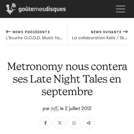
NEWS PRÉCÉDENTE
NEWS SUIVANTE
L'écurire G.O.O.D. Music fait son show aux BET Awards
La collaboration Kelis / Skream en écoute
Metronomy nous contera
ses Late Night Tales en
septembre
Jeff
par
,
le 2 juillet 2012