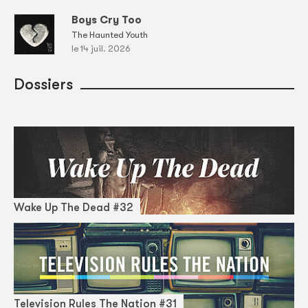
Boys Cry Too
The Haunted Youth
le 14 juil. 2026
Dossiers
Wake Up The Dead #32
Television Rules The Nation #31