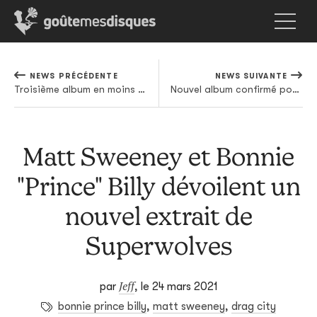
NEWS PRÉCÉDENTE
NEWS SUIVANTE
Troisième album en moins d'un an pour Trees Speak, pépite kraut signée sur Soul Jazz
Nouvel album confirmé pour Andy Stott
Matt Sweeney et Bonnie
"Prince" Billy dévoilent un
nouvel extrait de
Superwolves
Jeff
par
,
le 24 mars 2021
bonnie prince billy
,
matt sweeney
,
drag city