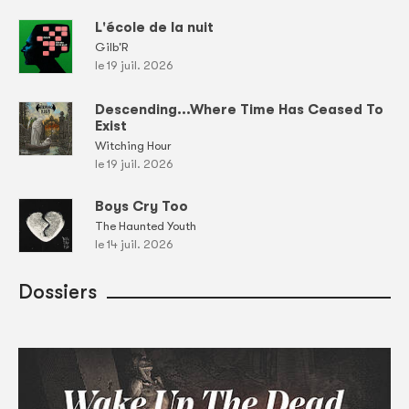
L'école de la nuit
Gilb'R
le 19 juil. 2026
Descending...Where Time Has Ceased To
Exist
Witching Hour
le 19 juil. 2026
Boys Cry Too
The Haunted Youth
le 14 juil. 2026
Dossiers