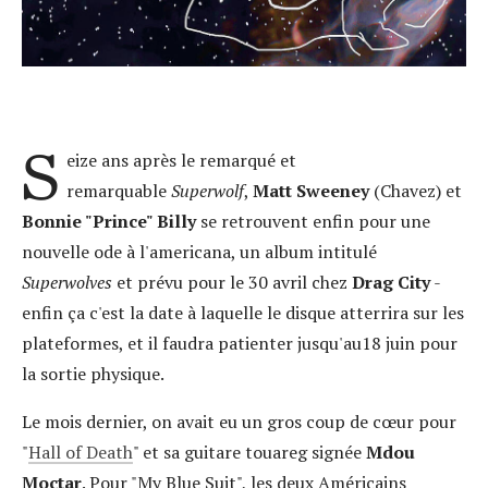
S
eize ans après le remarqué et
remarquable
Superwolf
,
Matt Sweeney
(Chavez) et
Bonnie "Prince" Billy
se retrouvent enfin pour une
nouvelle ode à l'americana, un album intitulé
Superwolves
et prévu pour le 30 avril chez
Drag City
-
enfin ça c'est la date à laquelle le disque atterrira sur les
plateformes, et il faudra patienter jusqu'au18 juin pour
la sortie physique.
Le mois dernier, on avait eu un gros coup de cœur pour
"
Hall of Death
" et sa guitare touareg signée
Mdou
Moctar
. Pour "My Blue Suit", les deux Américains