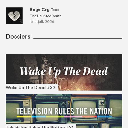
Boys Cry Too
The Haunted Youth
le 14 juil. 2026
Dossiers
Wake Up The Dead #32
Television Rules The Nation #31