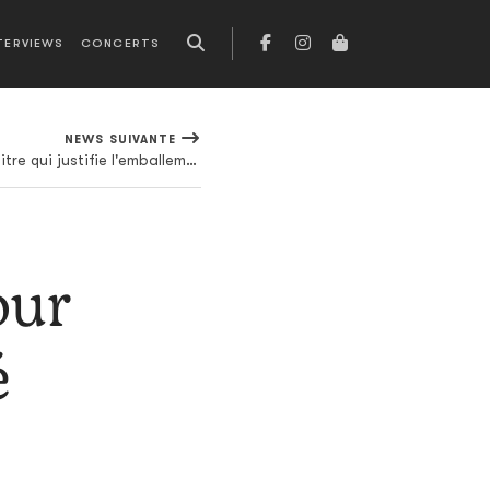
TERVIEWS
CONCERTS
NEWS SUIVANTE
INHEAVEN balance un nouveau titre qui justifie l'emballement de la presse anglaise
our
é