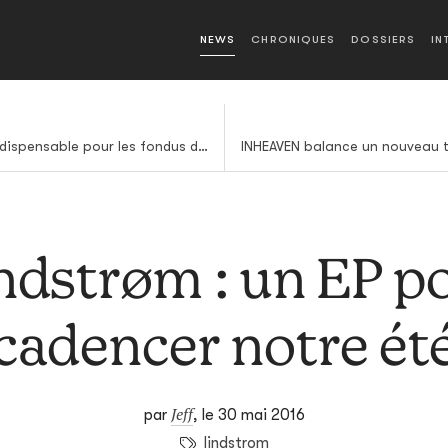
NEWS
CHRONIQUES
DOSSIERS
IN
The Big Payback, lecture indispensable pour les fondus de rap US
ndstrøm : un EP p
cadencer notre ét
Jeff
par
,
le 30 mai 2016
lindstrom