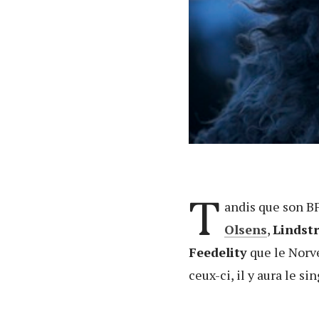
T
andis que son B
Olsens
,
Lindst
Feedelity
que le Norvé
ceux-ci, il y aura le 