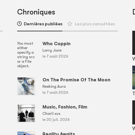
Chroniques
Dernières publiées
Les plus consultées
You must
Who Coppin
either
Larry June
specify a
le 7 août 2026
string src
or a File
object.
On The Promise Of The Moon
Reeking Aura
le 7 août 2026
T
Music, Fashion, Film
Charli xcx
le 30 juil. 2026
W
Reality Awaits