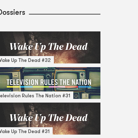
Dossiers
Wake Up The Dead #32
elevision Rules The Nation #31
ake Up The Dead #31