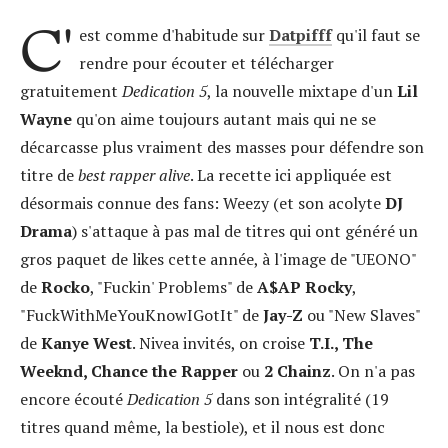
C'
est comme d'habitude sur
Datpifff
qu'il faut se
rendre pour écouter et télécharger
gratuitement
Dedication 5
, la nouvelle mixtape d'un
Lil
Wayne
qu'on aime toujours autant mais qui ne se
décarcasse plus vraiment des masses pour défendre son
titre de
best rapper alive
. La recette ici appliquée est
désormais connue des fans: Weezy (et son acolyte
DJ
Drama
) s'attaque à pas mal de titres qui ont généré un
gros paquet de likes cette année, à l'image de "UEONO"
de
Rocko
, "Fuckin' Problems" de
A$AP Rocky
,
"FuckWithMeYouKnowIGotIt" de
Jay-Z
ou "New Slaves"
de
Kanye West
. Nivea invités, on croise
T.I., The
Weeknd, Chance the Rapper
ou
2 Chainz
. On n'a pas
encore écouté
Dedication 5
dans son intégralité (19
titres quand même, la bestiole), et il nous est donc