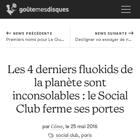
NEWS PRÉCÉDENTE
NEWS SUIVANTE
Premiers noms pour Le Guess Who? Forcément, ça envoie pas mal de bois.
Desiigner va essayer de ne pas être un one hit wonder avec son premier album
Les 4 derniers fluokids de
la planète sont
inconsolables : le Social
Club ferme ses portes
Côme
par
,
le 25 mai 2016
social club
,
paris