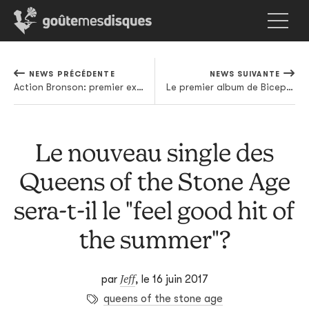
NEWS PRÉCÉDENTE
NEWS SUIVANTE
Action Bronson: premier extrait (en demi-teinte) de Blue Chips 7000 en écoute
Le premier album de Bicep arrivera à la rentrée sur Ninja Tune
Le nouveau single des
Queens of the Stone Age
sera-t-il le "feel good hit of
the summer"?
Jeff
par
,
le 16 juin 2017
queens of the stone age