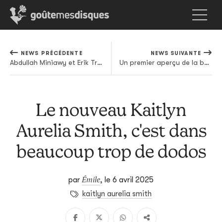
NEWS PRÉCÉDENTE
NEWS SUIVANTE
Abdullah Miniawy et Erik Truffaz rêvent d'oiseaux
Un premier aperçu de la bande originale de Tron par Nine Inch Nails
Le nouveau Kaitlyn
Aurelia Smith, c'est dans
beaucoup trop de dodos
Émile
par
,
le 6 avril 2025
kaitlyn aurelia smith