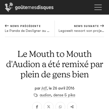
NEWS PRÉCÉDENTE
NEWS SUIVANTE
Le Panda de Desiigner au sommet des charts US
Legowelt ressort son projet ambient Occult Orientated Crime des tiroirs
Le Mouth to Mouth
d'Audion a été remixé par
plein de gens bien
Jeff
par
,
le 26 avril 2016
audion
,
dense & pika