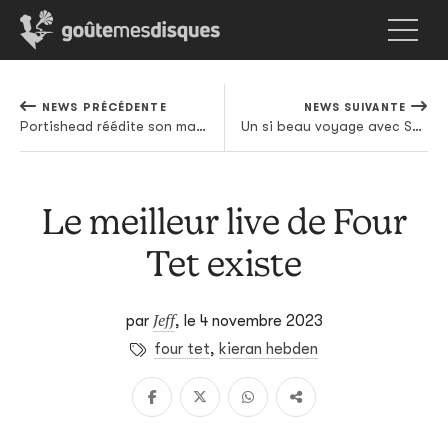
NEWS PRÉCÉDENTE
NEWS SUIVANTE
Portishead réédite son magistral Roseland NYC Live (et met de l'inédit dedans)
Un si beau voyage avec Sunna Margrét
Le meilleur live de Four
Tet existe
Jeff
par
,
le 4 novembre 2023
four tet
,
kieran hebden