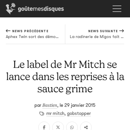
NEWS PRÉCÉDENTE
NEWS SUIVANTE
Aphex Twin sort des démos en scred, et nous on fait le tri dans ce merdier
La radinerie de Migos fait bien rigoler les Internets
Le label de Mr Mitch se
lance dans les reprises à la
sauce grime
Bastien
par
,
le 29 janvier 2015
mr mitch
,
gobstopper