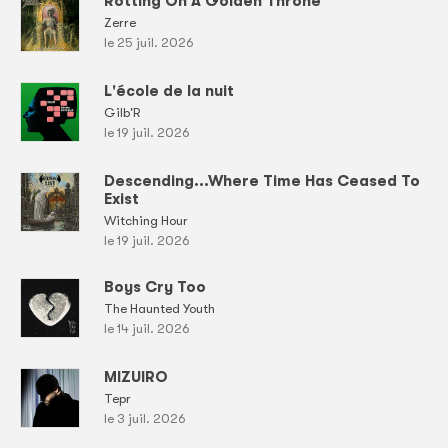
Rotting On A Golden Throne
Zerre
le 25 juil. 2026
L'école de la nuit
Gilb'R
le 19 juil. 2026
Descending...Where Time Has Ceased To
Exist
Witching Hour
le 19 juil. 2026
Boys Cry Too
The Haunted Youth
le 14 juil. 2026
MIZUIRO
Tepr
le 3 juil. 2026