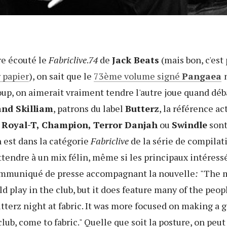
re écouté le
Fabriclive
.
74
de
Jack Beats
(mais bon, c'est
r papier
), on sait que le
73ème volume signé
Pangaea
up, on aimerait vraiment tendre l'autre joue quand déb
and Skilliam
, patrons du label
Butterz
, la référence a
Royal-T, Champion, Terror Danjah
ou
Swindle
sont
n est dans la catégorie
Fabriclive
de la série de compilati
ttendre à un mix félin, même si les principaux intéres
communiqué de presse accompagnant la nouvelle
:
"The m
 play in the club, but it does feature many of the peop
tterz night at fabric. It was more focused on making a g
lub, come to fabric." Quelle que soit la posture, on peut