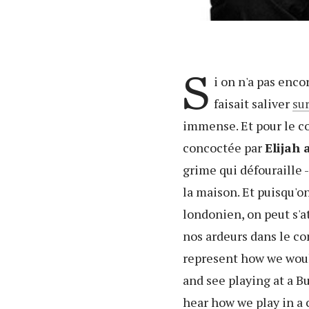
S
i on n'a pas enco
faisait saliver
su
immense. Et pour le co
concoctée par
Elijah 
grime qui défouraille -
la maison. Et puisqu'o
londonien, on peut s'a
nos ardeurs dans le 
represent how we would
and see playing at a Bu
hear how we play in a c