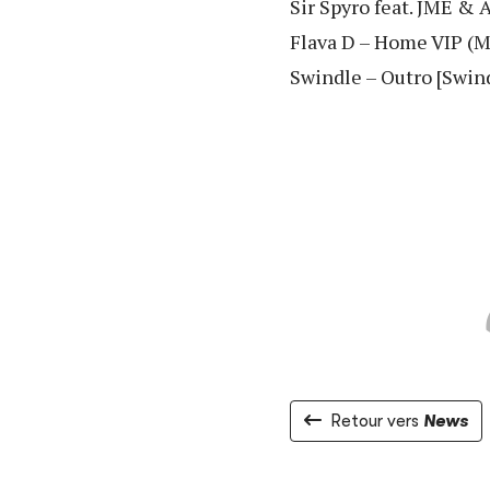
Sir Spyro feat. JME & 
Flava D – Home VIP (M
Swindle – Outro [Swin
Retour vers
News