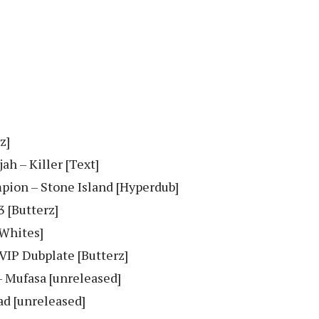
z]
ah – Killer [Text]
ion – Stone Island [Hyperdub]
3 [Butterz]
 Whites]
VIP Dubplate [Butterz]
 Mufasa [unreleased]
ad [unreleased]