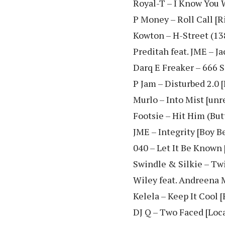
Royal-T – I Know You 
P Money – Roll Call [R
Kowton – H-Street (138
Preditah feat. JME – 
Darq E Freaker – 666 
P Jam – Disturbed 2.0 [
Murlo – Into Mist [unr
Footsie – Hit Him (But
JME – Integrity [Boy B
040 – Let It Be Known 
Swindle & Silkie – Tw
Wiley feat. Andreena M
Kelela – Keep It Cool 
DJ Q – Two Faced [Loca