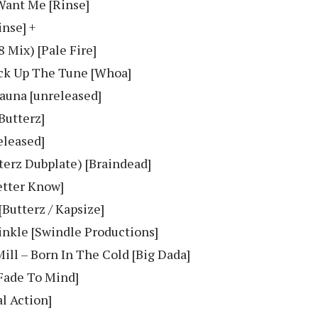
Want Me [Rinse]
inse] +
 Mix) [Pale Fire]
Jack Up The Tune [Whoa]
Sauna [unreleased]
Butterz]
eleased]
terz Dubplate) [Braindead]
etter Know]
[Butterz / Kapsize]
inkle [Swindle Productions]
ill – Born In The Cold [Big Dada]
[Fade To Mind]
l Action]