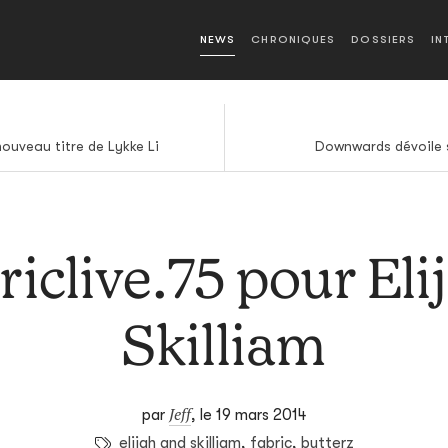
NEWS
CHRONIQUES
DOSSIERS
IN
ouveau titre de Lykke Li
Downwards dévoile 
riclive.75 pour Eli
Skilliam
Jeff
par
,
le 19 mars 2014
elijah and skilliam
,
fabric
,
butterz