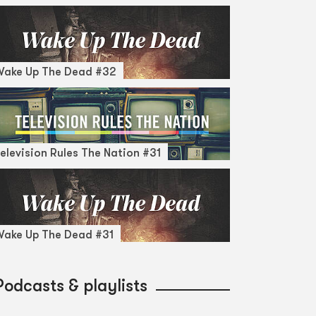
Wake Up The Dead #32
elevision Rules The Nation #31
ake Up The Dead #31
Podcasts & playlists