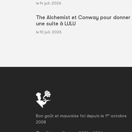
le 14 juil. 2026
The Alchemist et Conway pour donner
une suite à LULU
le 10 juil. 2026
er
Bon goût et mauvaise foi depuis le 1
octobre
2008