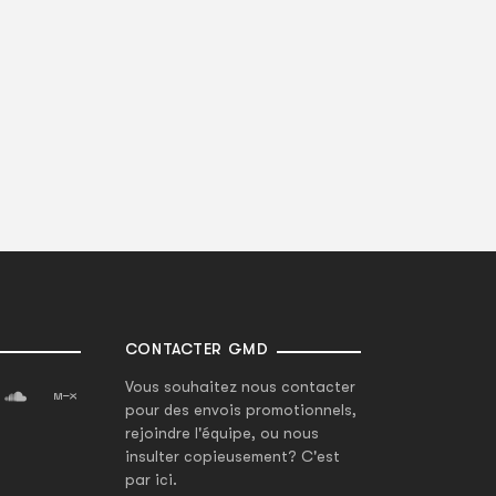
CONTACTER GMD
Vous souhaitez nous contacter
pour des envois promotionnels,
rejoindre l'équipe, ou nous
insulter copieusement? C'est
par ici.