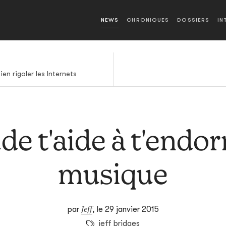
NEWS
CHRONIQUES
DOSSIERS
IN
en rigoler les Internets
e t'aide à t'endo
musique
Jeff
par
,
le 29 janvier 2015
jeff bridges