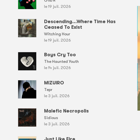
Gilb'R
le 19 juil. 2026
Descending...Where Time Has
Ceased To Exist
Witching Hour
le 19 juil. 2026
Boys Cry Too
The Haunted Youth
le 14 juil. 2026
MIZUIRO
Tepr
le 3 juil. 2026
Malefic Necropolis
Sidious
le 3 juil. 2026
Just Like Fire