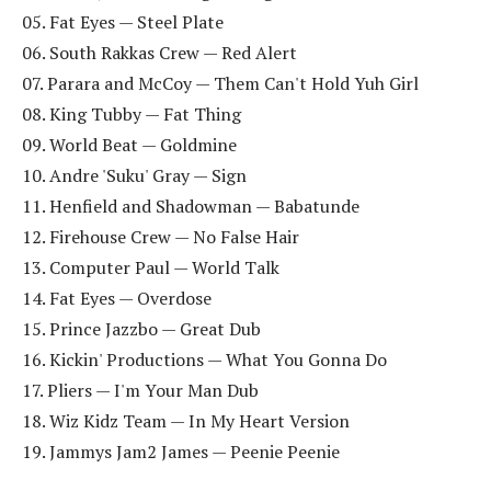
05. Fat Eyes — Steel Plate
06. South Rakkas Crew — Red Alert
07. Parara and McCoy — Them Can't Hold Yuh Girl
08. King Tubby — Fat Thing
09. World Beat — Goldmine
10. Andre 'Suku' Gray — Sign
11. Henfield and Shadowman — Babatunde
12. Firehouse Crew — No False Hair
13. Computer Paul — World Talk
14. Fat Eyes — Overdose
15. Prince Jazzbo — Great Dub
16. Kickin' Productions — What You Gonna Do
17. Pliers — I'm Your Man Dub
18. Wiz Kidz Team — In My Heart Version
19. Jammys Jam2 James — Peenie Peenie