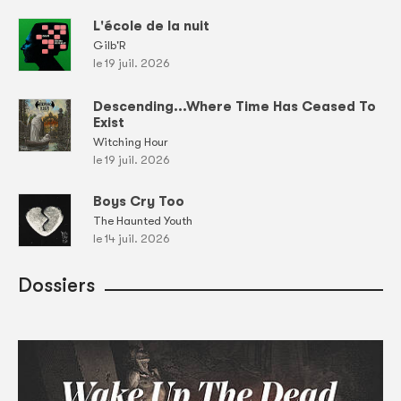
L'école de la nuit
Gilb'R
le 19 juil. 2026
Descending...Where Time Has Ceased To
Exist
Witching Hour
le 19 juil. 2026
Boys Cry Too
The Haunted Youth
le 14 juil. 2026
Dossiers