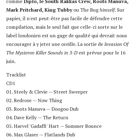
comme
Diplo, le South Rakkas Crew, Roots Manuva,
Mark Pritchard, King Tubby
ou The Bug
himself
. Sur
papier, il n'est peut-être pas facile de défendre cette
compilation, mais le seul fait que celle-ci sorte sur le
label londonien est un gage de qualité qui devrait nous
encourager à y jeter une oreille. La sortie de
Invasion Of
The Mysteron Killer Sounds in 3-D
est prévue pour le 16
juin.
Tracklist
CD1
01. Steely & Clevie — Street Sweeper
02. Redrose — Now Thing
03. Roots Manuva — Doogoo Dub
04. Dave Kelly — The Return
05. Harvel 'Gadaffi' Hart — Summer Bounce
06. Max Glaser — Flatlands Dub