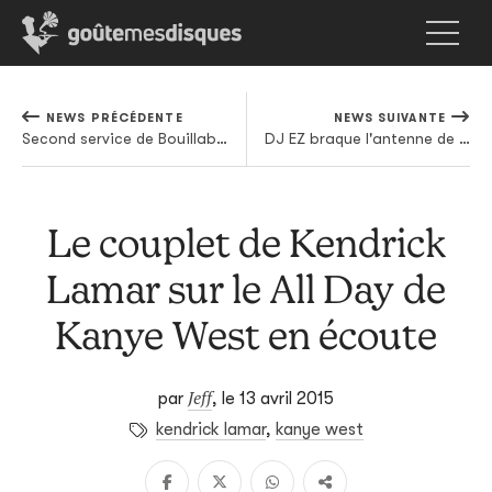
NEWS PRÉCÉDENTE
NEWS SUIVANTE
Second service de Bouillabaisse pour Tous Salopards
DJ EZ braque l'antenne de la BBC avec son Essential Mix
Le couplet de Kendrick
Lamar sur le All Day de
Kanye West en écoute
Jeff
par
,
le 13 avril 2015
kendrick lamar
,
kanye west