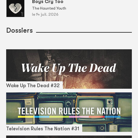
Boys Cry Too
The Haunted Youth
le 14 juil. 2026
Dossiers
Wake Up The Dead #32
Television Rules The Nation #31