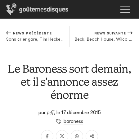
NEWS PRÉCÉDENTE
NEWS SUIVANTE
Sans crier gare, Tim Hecker revient avec un nouvel album pour 4AD
Beck, Beach House, Wilco (et plein d'autres) déjà confirmés pour le Best Kept Secret
Le Baroness sort demain,
et il s'annonce assez
énorme
Jeff
par
,
le 17 décembre 2015
baroness