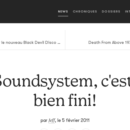
NEWS
CHRONIQUES
DOSSIERS
IN
Belle brochette d'invités sur le nouveau Black Devil Disco Club
Death From Above 1979
oundsystem, c'est 
bien fini!
Jeff
par
,
le 5 février 2011