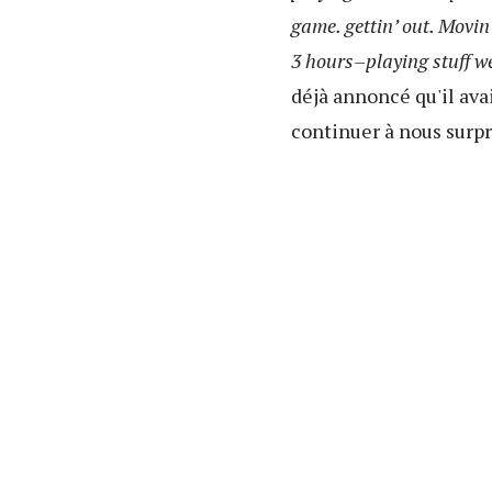
game. gettin’ out. Movin’
3 hours–playing stuff we
déjà annoncé qu'il ava
continuer à nous surpre