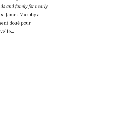
ends and family for nearly
i James Murphy a
mment doué pour
velle...