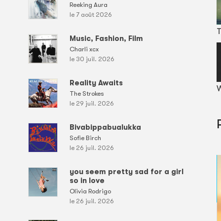
Reeking Aura
le 7 août 2026
T
Music, Fashion, Film
Charli xcx
le 30 juil. 2026
Reality Awaits
W
The Strokes
le 29 juil. 2026
Bivabippabualukka
Sofie Birch
le 26 juil. 2026
you seem pretty sad for a girl
so in love
Olivia Rodrigo
le 26 juil. 2026