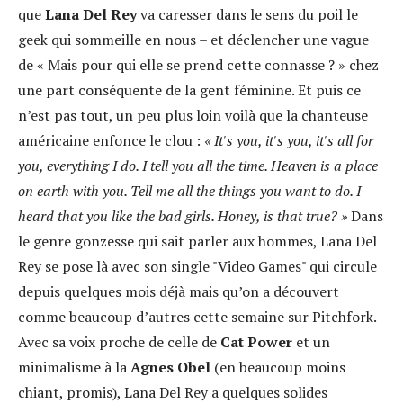
que
Lana Del Rey
va caresser dans le sens du poil le
geek qui sommeille en nous – et déclencher une vague
de « Mais pour qui elle se prend cette connasse ? » chez
une part conséquente de la gent féminine. Et puis ce
n’est pas tout, un peu plus loin voilà que la chanteuse
américaine enfonce le clou :
«
It's you, it's you, it's all for
you, everything I do. I tell you all the time. Heaven is a place
on earth with you. Tell me all the things you want to do. I
heard that you like the bad girls. Honey, is that true? »
Dans
le genre gonzesse qui sait parler aux hommes, Lana Del
Rey se pose là avec son single "Video Games" qui circule
depuis quelques mois déjà mais qu’on a découvert
comme beaucoup d’autres cette semaine sur Pitchfork.
Avec sa voix proche de celle de
Cat Power
et un
minimalisme à la
Agnes Obel
(en beaucoup moins
chiant, promis), Lana Del Rey a quelques solides