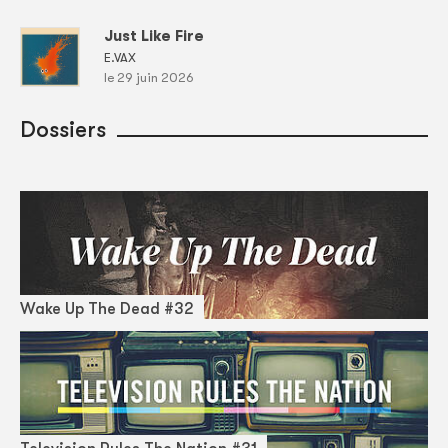
Just Like Fire
E.VAX
le 29 juin 2026
Dossiers
Wake Up The Dead #32