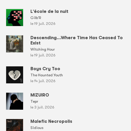
L'école de la nuit
Gilb'R
le 19 juil. 2026
Descending...Where Time Has Ceased To
Exist
Witching Hour
le 19 juil. 2026
Boys Cry Too
The Haunted Youth
le 14 juil. 2026
MIZUIRO
Tepr
le 3 juil. 2026
Malefic Necropolis
Sidious