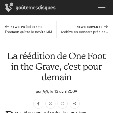
NEWS PRÉCÉDENTE
NEWS SUIVANTE
Freeman quitte le navire IAM
Archive en concert près de chez vous
La réédition de One Foot
in the Grave, c'est pour
demain
Jeff
par
,
le 13 avril 2009
our fêter comme il se doit le quinzième