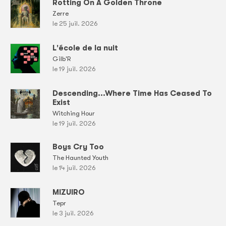
Rotting On A Golden Throne
Zerre
le 25 juil. 2026
L'école de la nuit
Gilb'R
le 19 juil. 2026
Descending...Where Time Has Ceased To
Exist
Witching Hour
le 19 juil. 2026
Boys Cry Too
The Haunted Youth
le 14 juil. 2026
MIZUIRO
Tepr
le 3 juil. 2026