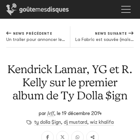
NEWS PRÉCÉDENTE
NEWS SUIVANTE
Un trailer pour annoncer le retour de The Go! Team
La Fabric est sauvée (mais tout n'est pas rose)
Kendrick Lamar, YG et R.
Kelly sur le premier
album de Ty Dolla $ign
Jeff
par
,
le 19 décembre 2014
ty dolla $ign
,
dj mustard
,
wiz khalifa