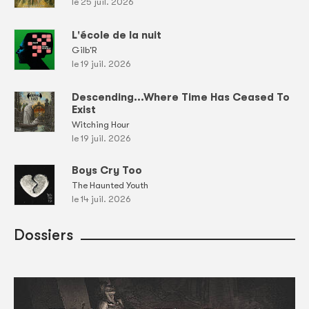
le 25 juil. 2026
L'école de la nuit
Gilb'R
le 19 juil. 2026
Descending...Where Time Has Ceased To
Exist
Witching Hour
le 19 juil. 2026
Boys Cry Too
The Haunted Youth
le 14 juil. 2026
Dossiers