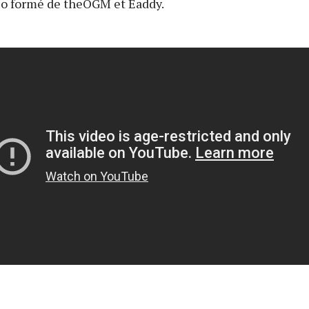
uo formé de theOGM et Eaddy.