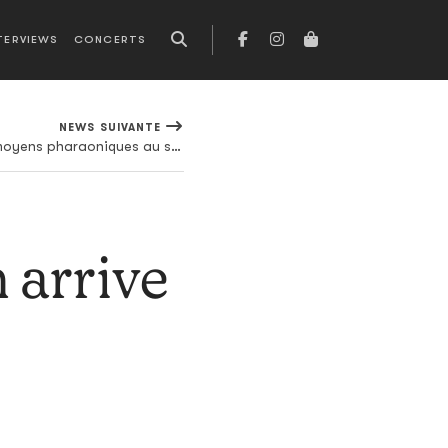
TERVIEWS
CONCERTS
NEWS SUIVANTE
Le Super Bowl de Dr. Dre : des moyens pharaoniques au service d'un show bâclé
 arrive