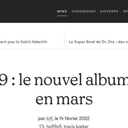
NEWS
CHRONIQUES
DOSSIERS
IN
ent pas la Saint-Valentin
 : le nouvel album
en mars
Jeff
par
,
le 14 février 2022
ho99o9
,
travis barker