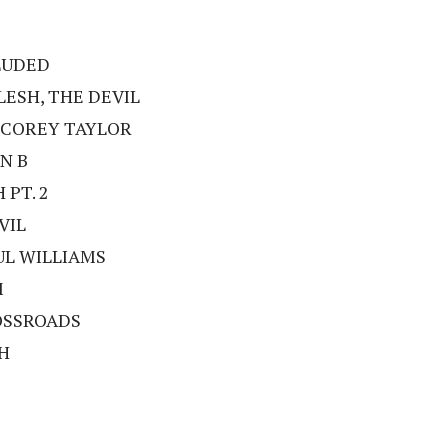
LUDED
LESH, THE DEVIL
t. COREY TAYLOR
UN B
 PT. 2
VIL
AUL WILLIAMS
M
ROSSROADS
AH