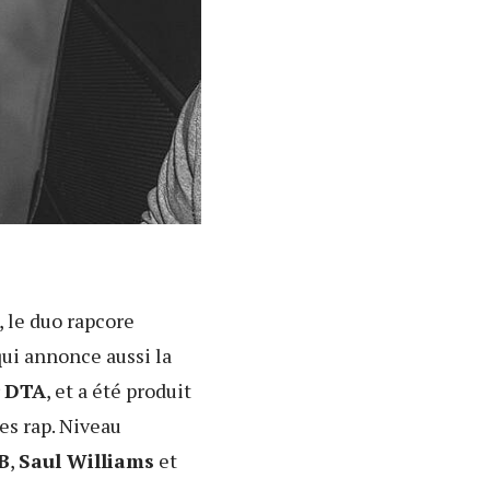
, le duo rapcore
qui annonce aussi la
r
DTA
, et a été produit
tes rap. Niveau
B
,
Saul Williams
et