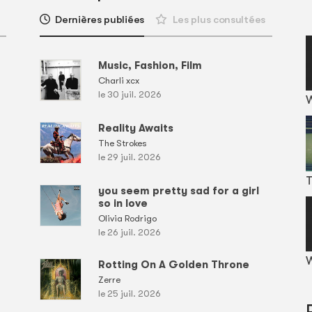
Dernières publiées
Les plus consultées
Music, Fashion, Film
Charli xcx
le 30 juil. 2026
Reality Awaits
The Strokes
le 29 juil. 2026
T
you seem pretty sad for a girl
so in love
Olivia Rodrigo
le 26 juil. 2026
W
Rotting On A Golden Throne
Zerre
le 25 juil. 2026