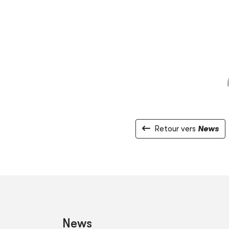
Retour vers
News
News