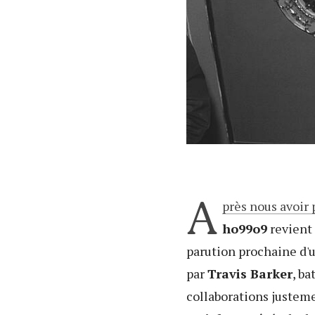
A
près nous avoir
ho99o9
revient 
parution prochaine d'u
par
Travis Barker
, ba
collaborations justeme