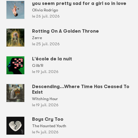
you seem pretty sad for a girl so in love
Olivia Rodrigo
le 26 juil. 2026
Rotting On A Golden Throne
Zerre
le 25 juil. 2026
L'école de la nuit
Gilb'R
le 19 juil. 2026
Descending...Where Time Has Ceased To
Exist
Witching Hour
le 19 juil. 2026
Boys Cry Too
The Haunted Youth
le 14 juil. 2026