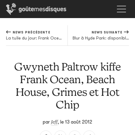
NEWS PRÉCÉDENTE
NEWS SUIVANTE
La tuile du jour: Frank Ocean annule sa tournée européenne
Blur à Hyde Park: disponible aujourd'hui sur iTunes avant l'invasion CD
Gwyneth Paltrow kiffe
Frank Ocean, Beach
House, Grimes et Hot
Chip
Jeff
par
,
le 13 août 2012