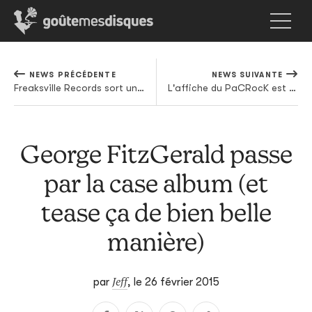
NEWS PRÉCÉDENTE
NEWS SUIVANTE
Freaksville Records sort un album de reprises de Jacques Duvall
L'affiche du PaCRocK est complète, et vraiment cool
George FitzGerald passe
par la case album (et
tease ça de bien belle
manière)
Jeff
par
,
le 26 février 2015