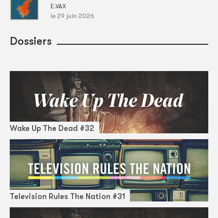
E.VAX
le 29 juin 2026
Dossiers
Wake Up The Dead #32
Television Rules The Nation #31