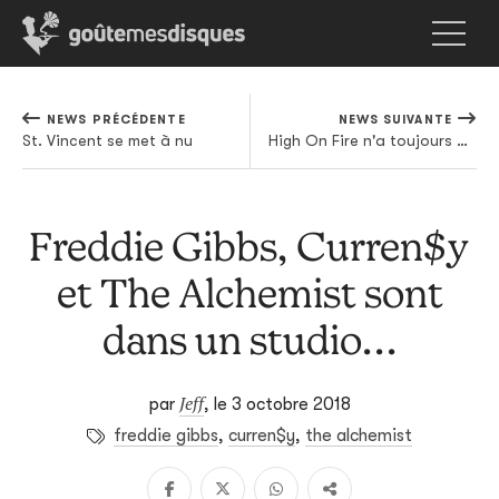
NEWS PRÉCÉDENTE
NEWS SUIVANTE
St. Vincent se met à nu
High On Fire n'a toujours pas trouvé l'emplacement de la pédale de frein
Freddie Gibbs, Curren$y
et The Alchemist sont
dans un studio...
Jeff
par
,
le 3 octobre 2018
freddie gibbs
,
curren$y
,
the alchemist