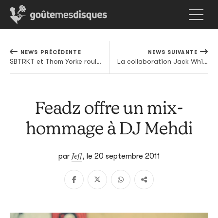
NEWS PRÉCÉDENTE
NEWS SUIVANTE
SBTRKT et Thom Yorke roulent pour Mary Anne Hobbs
La collaboration Jack White / ICP : la face B qui enfonce le clou
Feadz offre un mix-
hommage à DJ Mehdi
Jeff
par
,
le 20 septembre 2011