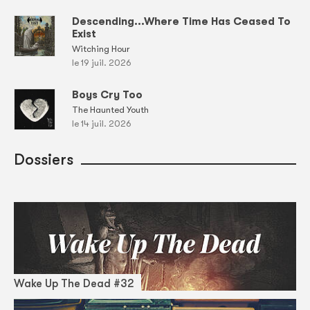
Descending...Where Time Has Ceased To
Exist
Witching Hour
le 19 juil. 2026
Boys Cry Too
The Haunted Youth
le 14 juil. 2026
Dossiers
Wake Up The Dead #32