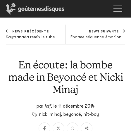
NEWS PRÉCÉDENTE
NEWS SUIVANTE
Kaytranada remix le tube About the Money de T.I. et Young Thug
Enorme séquence émotions pour le passage de J. Cole chez David Letterman
En écoute: la bombe
made in Beyoncé et Nicki
Minaj
Jeff
par
,
le 11 décembre 2014
nicki minaj
,
beyoncé
,
hit-boy