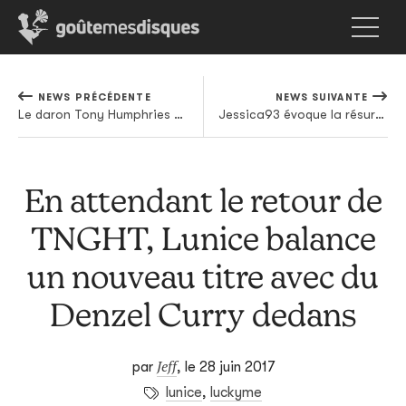
NEWS PRÉCÉDENTE
NEWS SUIVANTE
Le daron Tony Humphries pour mixer 15 ans de Running Back, le label de l'intouchable Gerd Janson
Jessica93 évoque la résurrection ratée du Christ dans le premier extrait de son nouvel album
En attendant le retour de
TNGHT, Lunice balance
un nouveau titre avec du
Denzel Curry dedans
Jeff
par
,
le 28 juin 2017
lunice
,
luckyme