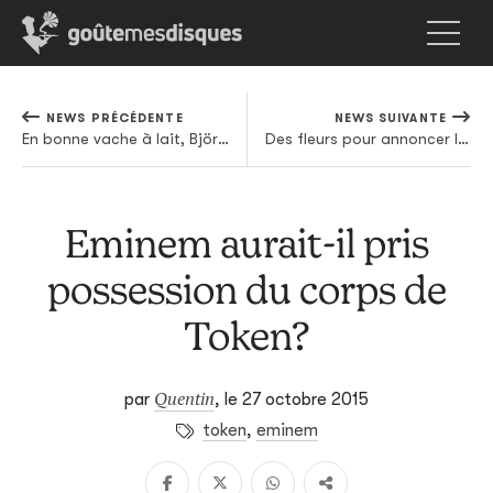
NEWS PRÉCÉDENTE
NEWS SUIVANTE
En bonne vache à lait, Björk va sortir une troisième version de Vulnicura
Des fleurs pour annoncer le nouveau Kangding Ray
Eminem aurait-il pris
possession du corps de
Token?
Quentin
par
,
le 27 octobre 2015
token
,
eminem