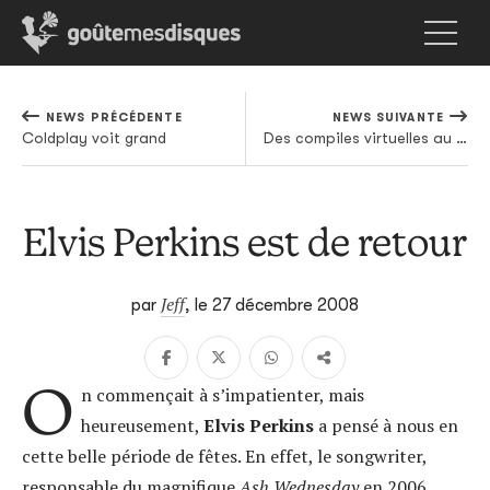
NEWS PRÉCÉDENTE
NEWS SUIVANTE
Coldplay voit grand
Des compiles virtuelles au pied de votre sapin
Elvis Perkins est de retour
Jeff
par
,
le 27 décembre 2008
O
n commençait à s’impatienter, mais
heureusement,
Elvis Perkins
a pensé à nous en
cette belle période de fêtes. En effet, le songwriter,
responsable du magnifique
Ash Wednesday
en 2006,