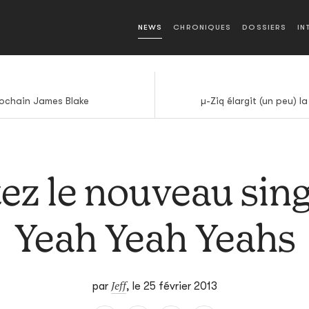
NEWS
CHRONIQUES
DOSSIERS
IN
prochain James Blake
µ-Ziq élargit (un peu) l
ez le nouveau sing
Yeah Yeah Yeahs
Jeff
par
,
le 25 février 2013