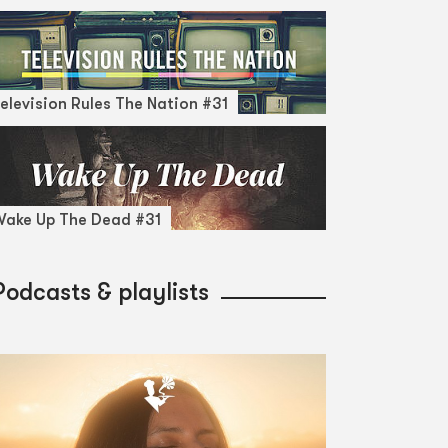
elevision Rules The Nation #31
ake Up The Dead #31
Podcasts & playlists