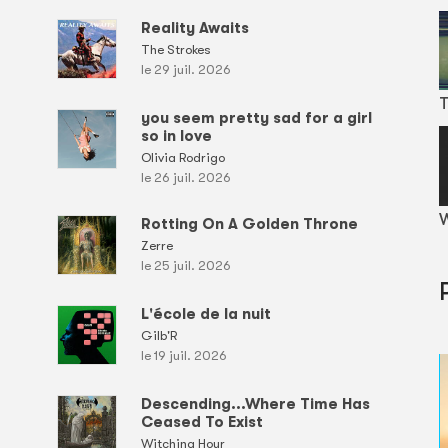
Reality Awaits
The Strokes
le 29 juil. 2026
T
you seem pretty sad for a girl
so in love
Olivia Rodrigo
le 26 juil. 2026
W
Rotting On A Golden Throne
Zerre
le 25 juil. 2026
L'école de la nuit
Gilb'R
le 19 juil. 2026
Descending...Where Time Has
Ceased To Exist
Witching Hour