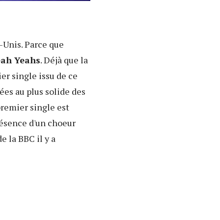
-Unis. Parce que
eah Yeahs
. Déjà que la
er single issu de ce
ées au plus solide des
premier single est
résence d'un choeur
e la BBC il y a