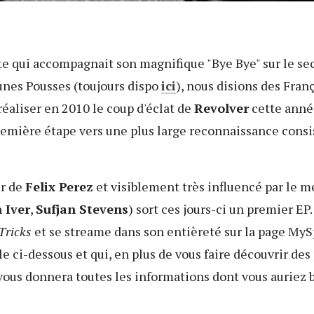
xte qui accompagnait son magnifique "Bye Bye" sur le s
unes Pousses (toujours dispo
ici
), nous disions des Fran
réaliser en 2010 le coup d'éclat de
Revolver
cette année
remière étape vers une plus large reconnaissance consi
ur de
Felix Perez
et visiblement très influencé par le m
 Iver
,
Sufjan Stevens
) sort ces jours-ci un premier EP.
Tricks
et se streame dans son entièreté sur la page MyS
le ci-dessous et qui, en plus de vous faire découvrir des 
vous donnera toutes les informations dont vous auriez b