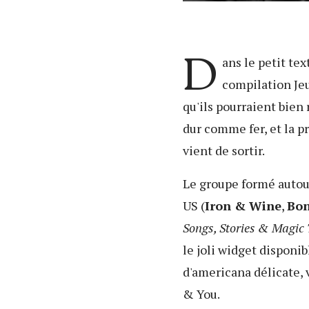
D
ans le petit te
compilation Je
qu'ils pourraient bien 
dur comme fer, et la p
vient de sortir.
Le groupe formé auto
US (
Iron & Wine
,
Bon
Songs, Stories & Magic 
le joli widget disponib
d'americana délicate, 
& You.