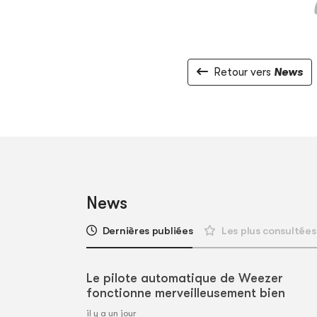
Retour vers
News
News
Dernières publiées
Les plus consultées
Le pilote automatique de Weezer
fonctionne merveilleusement bien
il y a un jour