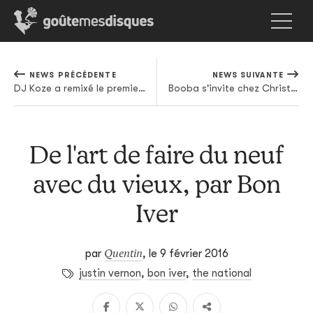
NEWS PRÉCÉDENTE
NEWS SUIVANTE
DJ Koze a remixé le premier single du nouveau Underworld
Booba s'invite chez Christine and the Queens et rien ne va plus
De l'art de faire du neuf
avec du vieux, par Bon
Iver
Quentin
par
,
le 9 février 2016
justin vernon
,
bon iver
,
the national