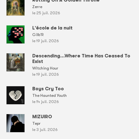
Rotting On A Golden Throne
Zerre
le 25 juil. 2026
L'école de la nuit
Gilb'R
le 19 juil. 2026
Descending...Where Time Has Ceased To
Exist
Witching Hour
le 19 juil. 2026
Boys Cry Too
The Haunted Youth
le 14 juil. 2026
MIZUIRO
Tepr
le 3 juil. 2026