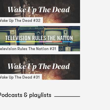
Wake Up The Dead #32
elevision Rules The Nation #31
ake Up The Dead #31
Podcasts & playlists