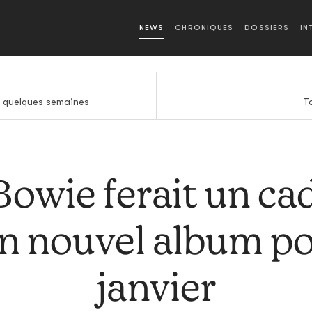
NEWS
CHRONIQUES
DOSSIERS
IN
 quelques semaines
T
Bowie ferait un ca
 un nouvel album po
janvier