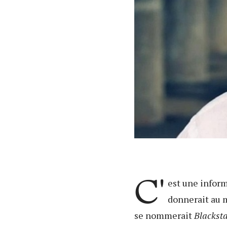
C'
est une infor
donnerait au m
se nommerait
Blackst