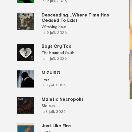
le 19 juil. 2026
Descending...Where Time Has
Ceased To Exist
Witching Hour
le 19 juil. 2026
Boys Cry Too
The Haunted Youth
le 14 juil. 2026
MIZUIRO
Tepr
le 3 juil. 2026
Malefic Necropolis
Sidious
le 3 juil. 2026
Just Like Fire