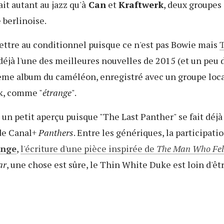
t autant au jazz qu'à
Can
et
Kraftwerk
, deux groupes 
 berlinoise.
ettre au conditionnel puisque ce n'est pas Bowie mais
 déjà l'une des meilleures nouvelles de 2015 (et un peu 
ème album du caméléon, enregistré avec un groupe local
k, comme "
étrange
".
 un petit aperçu puisque "The Last Panther" se fait déj
 de Canal+
Panthers
. Entre les génériques, la participatio
onge
,
l'écriture d'une pièce inspirée de
The Man Who Fell
ar
, une chose est sûre, le Thin White Duke est loin d'êt