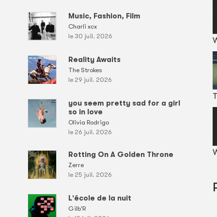
Music, Fashion, Film
Charli xcx
le 30 juil. 2026
Reality Awaits
The Strokes
le 29 juil. 2026
T
you seem pretty sad for a girl
so in love
Olivia Rodrigo
le 26 juil. 2026
W
Rotting On A Golden Throne
Zerre
le 25 juil. 2026
L'école de la nuit
Gilb'R