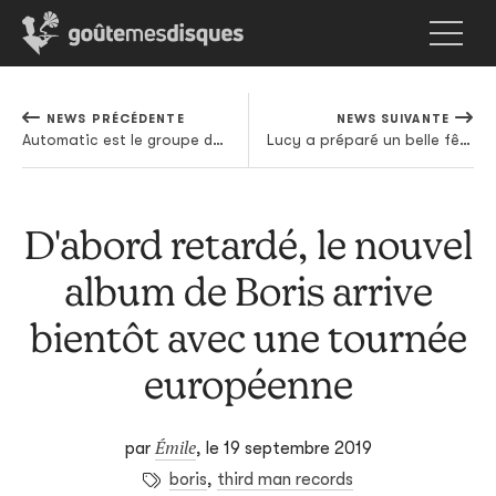
NEWS PRÉCÉDENTE
NEWS SUIVANTE
Automatic est le groupe de kraut dont vous aurez besoin pour passer l'automne
Lucy a préparé un belle fête d'anniversaire à Stroboscopic Artefacts
D'abord retardé, le nouvel
album de Boris arrive
bientôt avec une tournée
européenne
Émile
par
,
le 19 septembre 2019
boris
,
third man records