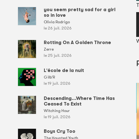
T
you seem pretty sad for a girl
so in love
Olivia Rodrigo
le 26 juil. 2026
W
Rotting On A Golden Throne
Zerre
le 25 juil. 2026
L'école de la nuit
Gilb'R
le 19 juil. 2026
Descending...Where Time Has
Ceased To Exist
Witching Hour
le 19 juil. 2026
Boys Cry Too
The Haunted Youth