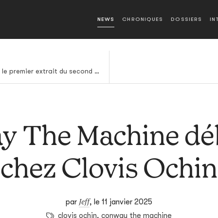
NEWS
CHRONIQUES
DOSSIERS
IN
On peut désormais écouter le premier extrait du second album posthume de Mac Miller
y The Machine dé
chez Clovis Ochin
Jeff
par
,
le 11 janvier 2025
clovis ochin
,
conway the machine